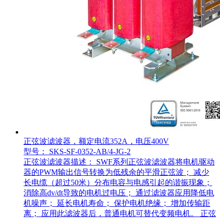
正弦波滤波器，额定电流352A，电压400V
型号： SKS-SF-0352-AB/4-JG-2
正弦波滤波器描述： SWF系列正弦波滤波器将电机驱动
器的PWM输出信号转换为低残余的平滑正弦波； 减少
长电缆（超过50米）分布电容与电感引起的谐振现象；
消除高dv/dt导致的电机过电压； 通过滤波器应用降低电
机噪声； 延长电机寿命； 保护电机绝缘； 增加传输距
离； 应用此滤波器后，普通电机可替代变频电机。 正弦