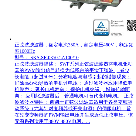
正弦波滤波器，额定电流350A，额定电压460V，额定频
率1000Hz
型号： SKS-SF-0350-5A100/10
正弦波滤波器描述： SWF系列正弦波滤波器将电机驱动
器的PWM输出信号转换为低残余的平滑正弦波； 减少
长电缆（超过50米）分布电容与电感引起的谐振现象；
消除高dv/dt导致的电机过电压； 通过滤波器应用降低电
机噪声； 延长电机寿命； 保护电机绝缘； 增加传输距
离； 应用此滤波器后，普通电机可替代变频电机。 正弦
波滤波器特性： 西凯士正弦波滤波器适用于各类变频驱
动系统（尤其针对变频器或开关电源）的伺服电机，旨
在改变变频器的PWM输出电压并生成近似正弦电压。该
无源系列适用于380V-480V电网。...