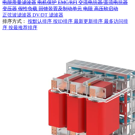
电能质量滤波器
电机保护
EMC/RFI
交流电抗器/直流电抗器
变压器
假性负载
回馈装置及制动单元
电阻
高压软启动
正弦波滤波器
DV/DT 滤波器
排序方式：
按默认排序
按ID排序
最新更新排序
最多访问排
序
按最推荐排序