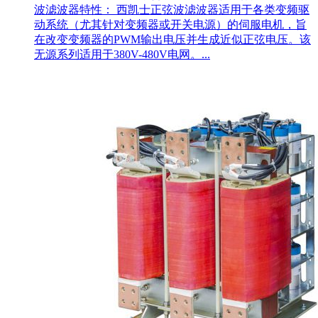
波滤波器特性： 西凯士正弦波滤波器适用于各类变频驱
动系统（尤其针对变频器或开关电源）的伺服电机，旨
在改变变频器的PWM输出电压并生成近似正弦电压。该
无源系列适用于380V-480V电网。...