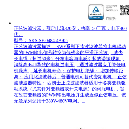
正弦波滤波器，额定电流320安，功率150千瓦，电压460
伏。
型号： SKS-SF-0484-4A/05
正弦波滤波器描述： SWF系列正弦波滤波器将电机驱动
器的PWM输出信号转换为低残余的平滑正弦波； 减少
长电缆（超过50米）分布电容与电感引起的谐振现象；
消除高dv/dt导致的电机过电压； 通过滤波器应用降低电
机噪声； 延长电机寿命； 保护电机绝缘； 增加传输距
离； 应用此滤波器后，普通电机可替代变频电机。 正弦
波滤波器特性： 西凯士正弦波滤波器适用于各类变频驱
动系统（尤其针对变频器或开关电源）的伺服电机，旨
在改变变频器的PWM输出电压并生成近似正弦电压。该
无源系列适用于380V-480V电网。...