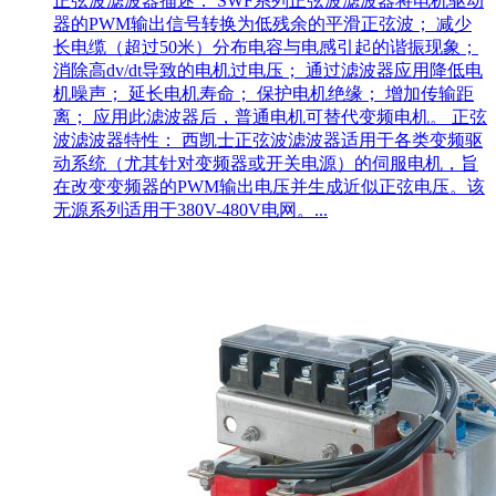
正弦波滤波器描述： SWF系列正弦波滤波器将电机驱动
器的PWM输出信号转换为低残余的平滑正弦波； 减少
长电缆（超过50米）分布电容与电感引起的谐振现象；
消除高dv/dt导致的电机过电压； 通过滤波器应用降低电
机噪声； 延长电机寿命； 保护电机绝缘； 增加传输距
离； 应用此滤波器后，普通电机可替代变频电机。 正弦
波滤波器特性： 西凯士正弦波滤波器适用于各类变频驱
动系统（尤其针对变频器或开关电源）的伺服电机，旨
在改变变频器的PWM输出电压并生成近似正弦电压。该
无源系列适用于380V-480V电网。...