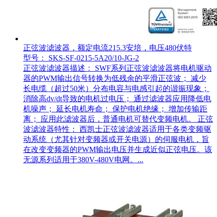
正弦波滤波器，额定电流215.3安培，电压480伏特
型号： SKS-SF-0215-5A20/10-JG-2
正弦波滤波器描述： SWF系列正弦波滤波器将电机驱动
器的PWM输出信号转换为低残余的平滑正弦波； 减少
长电缆（超过50米）分布电容与电感引起的谐振现象；
消除高dv/dt导致的电机过电压； 通过滤波器应用降低电
机噪声； 延长电机寿命； 保护电机绝缘； 增加传输距
离； 应用此滤波器后，普通电机可替代变频电机。 正弦
波滤波器特性： 西凯士正弦波滤波器适用于各类变频驱
动系统（尤其针对变频器或开关电源）的伺服电机，旨
在改变变频器的PWM输出电压并生成近似正弦电压。该
无源系列适用于380V-480V电网。...