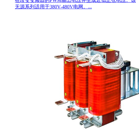
在改变变频器的PWM输出电压并生成近似正弦电压。该
无源系列适用于380V-480V电网。...