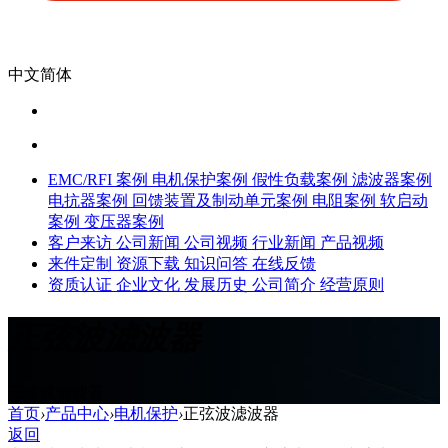
中文简体
EMC/RFI 案例
电机保护案例
假性负载案例
滤波器案例
电抗器案例
回馈装置及制动单元案例
电阻案例
软启动
案例
变压器案例
客户来访
公司新闻
公司视频
行业新闻
产品视频
来件定制
资源下载
知识问答
在线反馈
资质认证
企业文化
发展历史
公司简介
经营原则
正弦波滤波器
正弦波滤波器
首页
›
产品中心
›
电机保护
›
正弦波滤波器
返回