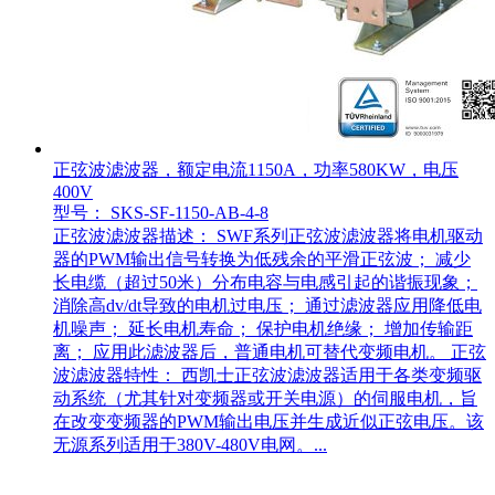
正弦波滤波器，额定电流1150A，功率580KW，电压
400V
型号： SKS-SF-1150-AB-4-8
正弦波滤波器描述： SWF系列正弦波滤波器将电机驱动
器的PWM输出信号转换为低残余的平滑正弦波； 减少
长电缆（超过50米）分布电容与电感引起的谐振现象；
消除高dv/dt导致的电机过电压； 通过滤波器应用降低电
机噪声； 延长电机寿命； 保护电机绝缘； 增加传输距
离； 应用此滤波器后，普通电机可替代变频电机。 正弦
波滤波器特性： 西凯士正弦波滤波器适用于各类变频驱
动系统（尤其针对变频器或开关电源）的伺服电机，旨
在改变变频器的PWM输出电压并生成近似正弦电压。该
无源系列适用于380V-480V电网。...