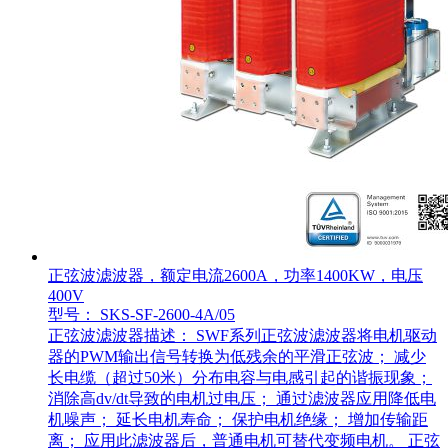
正弦波滤波器，额定电流2600A，功率1400KW，电压
400V
型号： SKS-SF-2600-4A/05
正弦波滤波器描述： SWF系列正弦波滤波器将电机驱动
器的PWM输出信号转换为低残余的平滑正弦波； 减少
长电缆（超过50米）分布电容与电感引起的谐振现象；
消除高dv/dt导致的电机过电压； 通过滤波器应用降低电
机噪声； 延长电机寿命； 保护电机绝缘； 增加传输距
离； 应用此滤波器后，普通电机可替代变频电机。 正弦