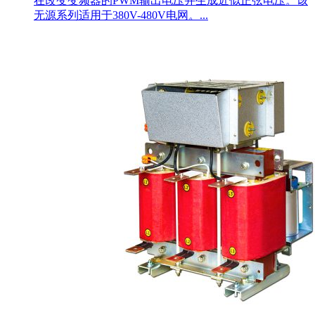
在改变变频器的PWM输出电压并生成近似正弦电压。该
无源系列适用于380V-480V电网。...