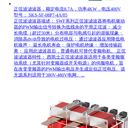
正弦波滤波器，额定电流8.7A，功率4KW，电压400V
型号： SKS-SF-08P7-4A/05
正弦波滤波器描述： SWF系列正弦波滤波器将电机驱动
器的PWM输出信号转换为低残余的平滑正弦波； 减少
长电缆（超过50米）分布电容与电感引起的谐振现象；
消除高dv/dt导致的电机过电压； 通过滤波器应用降低电
机噪声； 延长电机寿命； 保护电机绝缘； 增加传输距
离； 应用此滤波器后，普通电机可替代变频电机。 正弦
波滤波器特性： 西凯士正弦波滤波器适用于各类变频驱
动系统（尤其针对变频器或开关电源）的伺服电机，旨
在改变变频器的PWM输出电压并生成近似正弦电压。该
无源系列适用于380V-480V电网。...