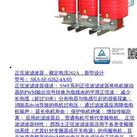
正弦波滤波器，额定电流262A，新型设计
型号： SKS-SF-0262-4A/05
正弦波滤波器描述： SWF系列正弦波滤波器将电机驱动
器的PWM输出信号转换为低残余的平滑正弦波； 减少
长电缆（超过50米）分布电容与电感引起的谐振现象；
消除高dv/dt导致的电机过电压； 通过滤波器应用降低电
机噪声； 延长电机寿命； 保护电机绝缘； 增加传输距
离； 应用此滤波器后，普通电机可替代变频电机。 正弦
波滤波器特性： 西凯士正弦波滤波器适用于各类变频驱
动系统（尤其针对变频器或开关电源）的伺服电机，旨