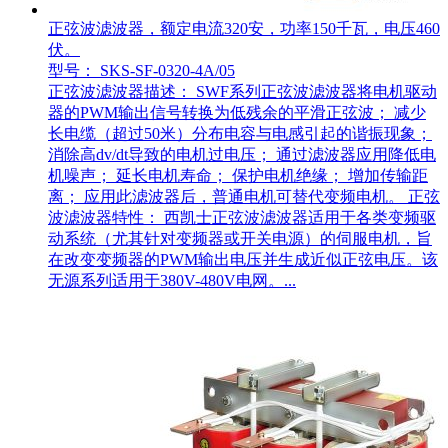
正弦波滤波器，额定电流320安，功率150千瓦，电压460
伏。
型号： SKS-SF-0320-4A/05
正弦波滤波器描述： SWF系列正弦波滤波器将电机驱动
器的PWM输出信号转换为低残余的平滑正弦波； 减少
长电缆（超过50米）分布电容与电感引起的谐振现象；
消除高dv/dt导致的电机过电压； 通过滤波器应用降低电
机噪声； 延长电机寿命； 保护电机绝缘； 增加传输距
离； 应用此滤波器后，普通电机可替代变频电机。 正弦
波滤波器特性： 西凯士正弦波滤波器适用于各类变频驱
动系统（尤其针对变频器或开关电源）的伺服电机，旨
在改变变频器的PWM输出电压并生成近似正弦电压。该
无源系列适用于380V-480V电网。...