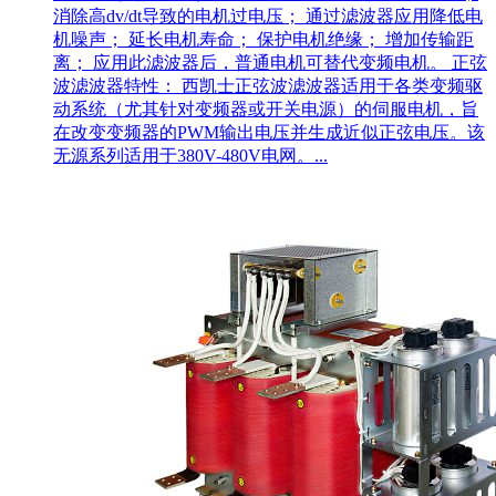
消除高dv/dt导致的电机过电压； 通过滤波器应用降低电
机噪声； 延长电机寿命； 保护电机绝缘； 增加传输距
离； 应用此滤波器后，普通电机可替代变频电机。 正弦
波滤波器特性： 西凯士正弦波滤波器适用于各类变频驱
动系统（尤其针对变频器或开关电源）的伺服电机，旨
在改变变频器的PWM输出电压并生成近似正弦电压。该
无源系列适用于380V-480V电网。...