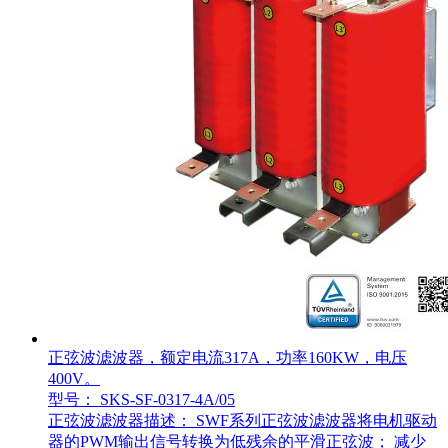
正弦波滤波器，额定电流317A，功率160KW，电压
400V。
型号： SKS-SF-0317-4A/05
正弦波滤波器描述： SWF系列正弦波滤波器将电机驱动
器的PWM输出信号转换为低残余的平滑正弦波； 减少