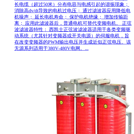
长电缆（超过50米）分布电容与电感引起的谐振现象；
消除高dv/dt导致的电机过电压； 通过滤波器应用降低电
机噪声； 延长电机寿命； 保护电机绝缘； 增加传输距
离； 应用此滤波器后，普通电机可替代变频电机。 正弦
波滤波器特性： 西凯士正弦波滤波器适用于各类变频驱
动系统（尤其针对变频器或开关电源）的伺服电机，旨
在改变变频器的PWM输出电压并生成近似正弦电压。该
无源系列适用于380V-480V电网。...