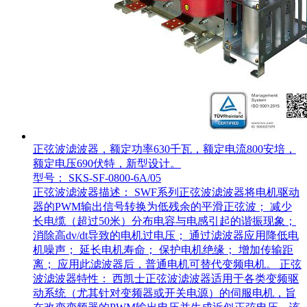
正弦波滤波器，额定功率630千瓦，额定电流800安培，
额定电压690伏特，新型设计。
型号： SKS-SF-0800-6A/05
正弦波滤波器描述： SWF系列正弦波滤波器将电机驱动
器的PWM输出信号转换为低残余的平滑正弦波； 减少
长电缆（超过50米）分布电容与电感引起的谐振现象；
消除高dv/dt导致的电机过电压； 通过滤波器应用降低电
机噪声； 延长电机寿命； 保护电机绝缘； 增加传输距
离； 应用此滤波器后，普通电机可替代变频电机。 正弦
波滤波器特性： 西凯士正弦波滤波器适用于各类变频驱
动系统（尤其针对变频器或开关电源）的伺服电机，旨