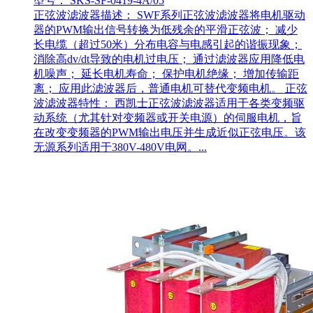
型号： SKS-SF-0419-4A/05
正弦波滤波器描述： SWF系列正弦波滤波器将电机驱动
器的PWM输出信号转换为低残余的平滑正弦波； 减少
长电缆（超过50米）分布电容与电感引起的谐振现象；
消除高dv/dt导致的电机过电压； 通过滤波器应用降低电
机噪声； 延长电机寿命； 保护电机绝缘； 增加传输距
离； 应用此滤波器后，普通电机可替代变频电机。 正弦
波滤波器特性： 西凯士正弦波滤波器适用于各类变频驱
动系统（尤其针对变频器或开关电源）的伺服电机，旨
在改变变频器的PWM输出电压并生成近似正弦电压。该
无源系列适用于380V-480V电网。...