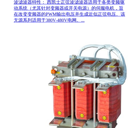
波滤波器特性： 西凯士正弦波滤波器适用于各类变频驱
动系统（尤其针对变频器或开关电源）的伺服电机，旨
在改变变频器的PWM输出电压并生成近似正弦电压。该
无源系列适用于380V-480V电网。...