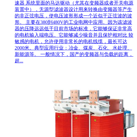
速器 系统里面的马达驱动（尤其在变频器或者开关电源
装置中），无源型滤波器设计用来转换由变频器等产生
的非正弦电压，使电压波形形成一个近似于正弦波的波
形。 主要在380到480V的工业电网中应用。因为该滤波
器的压降远远低于目前市场的标准，它能够保证非常高
的电机输入端电压。它能够减少噪音并且保护相对比 较
敏感的电机，允许使用非常长的电机线缆，最长可达
2000米。典型应用行业：冶金、煤炭、石化、水处理、
新能源等。 一般情况下，国产的变频器与负载的距离，
超...