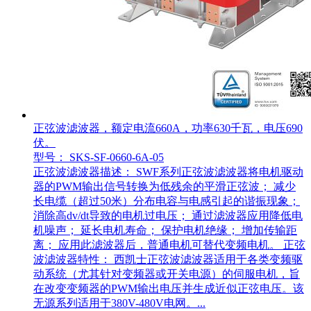
正弦波滤波器，额定电流660A，功率630千瓦，电压690
伏。
型号： SKS-SF-0660-6A-05
正弦波滤波器描述： SWF系列正弦波滤波器将电机驱动
器的PWM输出信号转换为低残余的平滑正弦波； 减少
长电缆（超过50米）分布电容与电感引起的谐振现象；
消除高dv/dt导致的电机过电压； 通过滤波器应用降低电
机噪声； 延长电机寿命； 保护电机绝缘； 增加传输距
离； 应用此滤波器后，普通电机可替代变频电机。 正弦
波滤波器特性： 西凯士正弦波滤波器适用于各类变频驱
动系统（尤其针对变频器或开关电源）的伺服电机，旨
在改变变频器的PWM输出电压并生成近似正弦电压。该
无源系列适用于380V-480V电网。...