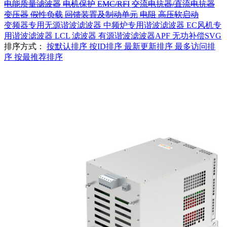
电能质量滤波器
电机保护
EMC/RFI
交流电抗器/直流电抗器
变压器
假性负载
回馈装置及制动单元
电阻
高压软启动
变频器专用无源谐波滤波器
中频炉专用谐波滤波器
EC风机专
用谐波滤波器
LCL 滤波器
有源谐波滤波器APF
无功补偿SVG
排序方式：
按默认排序
按ID排序
最新更新排序
最多访问排
序
按最推荐排序