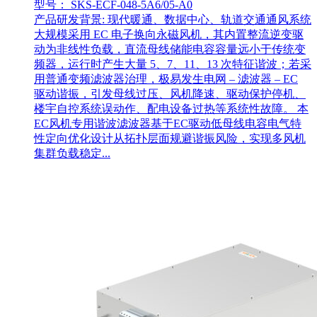
型号： SKS-ECF-048-5A6/05-A0
产品研发背景: 现代暖通、数据中心、轨道交通通风系统
大规模采用 EC 电子换向永磁风机，其内置整流逆变驱
动为非线性负载，直流母线储能电容容量远小于传统变
频器，运行时产生大量 5、7、11、13 次特征谐波；若采
用普通变频滤波器治理，极易发生电网 – 滤波器 – EC
驱动谐振，引发母线过压、风机降速、驱动保护停机、
楼宇自控系统误动作、配电设备过热等系统性故障。 本
EC风机专用谐波滤波器基于EC驱动低母线电容电气特
性定向优化设计从拓扑层面规避谐振风险，实现多风机
集群负载稳定...