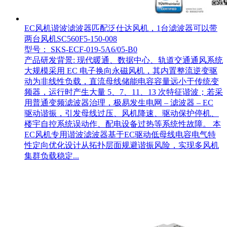
EC风机谐波滤波器匹配泛仕达风机，1台滤波器可以带
两台风机SC560F5-150-008
型号： SKS-ECF-019-5A6/05-B0
产品研发背景: 现代暖通、数据中心、轨道交通通风系统
大规模采用 EC 电子换向永磁风机，其内置整流逆变驱
动为非线性负载，直流母线储能电容容量远小于传统变
频器，运行时产生大量 5、7、11、13 次特征谐波；若采
用普通变频滤波器治理，极易发生电网 – 滤波器 – EC
驱动谐振，引发母线过压、风机降速、驱动保护停机、
楼宇自控系统误动作、配电设备过热等系统性故障。 本
EC风机专用谐波滤波器基于EC驱动低母线电容电气特
性定向优化设计从拓扑层面规避谐振风险，实现多风机
集群负载稳定...