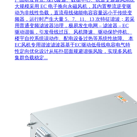
大规模采用 EC 电子换向永磁风机，其内置整流逆变驱
动为非线性负载，直流母线储能电容容量远小于传统变
频器，运行时产生大量 5、7、11、13 次特征谐波；若采
用普通变频滤波器治理，极易发生电网 – 滤波器 – EC
驱动谐振，引发母线过压、风机降速、驱动保护停机、
楼宇自控系统误动作、配电设备过热等系统性故障。 本
EC风机专用谐波滤波器基于EC驱动低母线电容电气特
性定向优化设计从拓扑层面规避谐振风险，实现多风机
集群负载稳定...