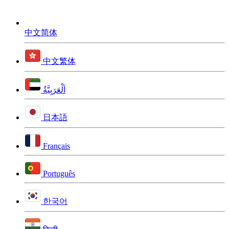
中文简体
中文繁体
اَلْعَرَبِيَّةُ
日本語
Français
Português
한국어