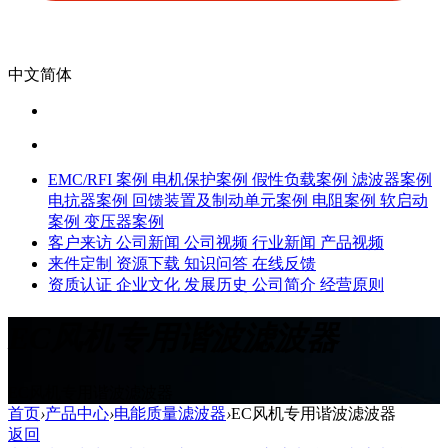
中文简体
EMC/RFI 案例
电机保护案例
假性负载案例
滤波器案例
电抗器案例
回馈装置及制动单元案例
电阻案例
软启动
案例
变压器案例
客户来访
公司新闻
公司视频
行业新闻
产品视频
来件定制
资源下载
知识问答
在线反馈
资质认证
企业文化
发展历史
公司简介
经营原则
EC风机专用谐波滤波器
EC风机专用谐波滤波器
首页
›
产品中心
›
电能质量滤波器
›
EC风机专用谐波滤波器
返回