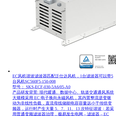
EC风机谐波滤波器匹配泛仕达风机，1台滤波器可以带5
台风机SC560F5-150-008
型号： SKS-ECF-030-5A6/05-A0
产品研发背景: 现代暖通、数据中心、轨道交通通风系统
大规模采用 EC 电子换向永磁风机，其内置整流逆变驱
动为非线性负载，直流母线储能电容容量远小于传统变
频器，运行时产生大量 5、7、11、13 次特征谐波；若采
用普通变频滤波器治理，极易发生电网 – 滤波器 – EC