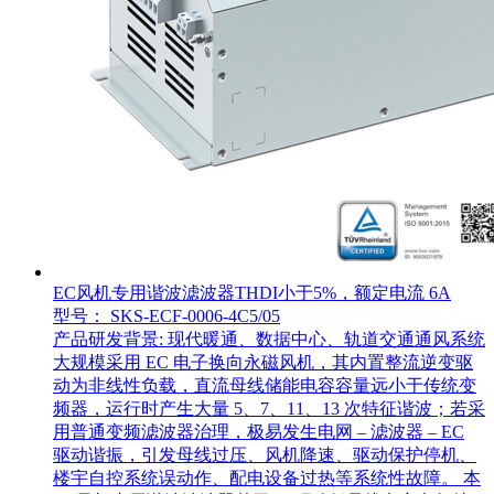
EC风机专用谐波滤波器THDI小于5%，额定电流 6A
型号： SKS-ECF-0006-4C5/05
产品研发背景: 现代暖通、数据中心、轨道交通通风系统
大规模采用 EC 电子换向永磁风机，其内置整流逆变驱
动为非线性负载，直流母线储能电容容量远小于传统变
频器，运行时产生大量 5、7、11、13 次特征谐波；若采
用普通变频滤波器治理，极易发生电网 – 滤波器 – EC
驱动谐振，引发母线过压、风机降速、驱动保护停机、
楼宇自控系统误动作、配电设备过热等系统性故障。 本