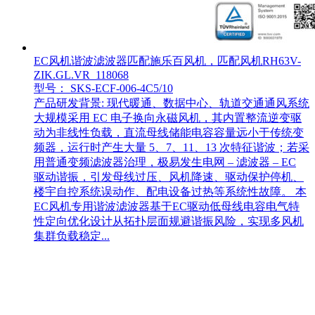
EC风机谐波滤波器匹配施乐百风机，匹配风机RH63V-
ZIK.GL.VR_118068
型号： SKS-ECF-006-4C5/10
产品研发背景: 现代暖通、数据中心、轨道交通通风系统
大规模采用 EC 电子换向永磁风机，其内置整流逆变驱
动为非线性负载，直流母线储能电容容量远小于传统变
频器，运行时产生大量 5、7、11、13 次特征谐波；若采
用普通变频滤波器治理，极易发生电网 – 滤波器 – EC
驱动谐振，引发母线过压、风机降速、驱动保护停机、
楼宇自控系统误动作、配电设备过热等系统性故障。 本
EC风机专用谐波滤波器基于EC驱动低母线电容电气特
性定向优化设计从拓扑层面规避谐振风险，实现多风机
集群负载稳定...