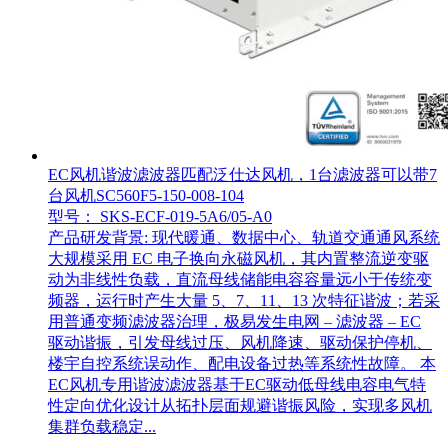
EC风机谐波滤波器匹配泛仕达风机，1台滤波器可以带7
台风机SC560F5-150-008-104
型号： SKS-ECF-019-5A6/05-A0
产品研发背景: 现代暖通、数据中心、轨道交通通风系统
大规模采用 EC 电子换向永磁风机，其内置整流逆变驱
动为非线性负载，直流母线储能电容容量远小于传统变
频器，运行时产生大量 5、7、11、13 次特征谐波；若采
用普通变频滤波器治理，极易发生电网 – 滤波器 – EC
驱动谐振，引发母线过压、风机降速、驱动保护停机、
楼宇自控系统误动作、配电设备过热等系统性故障。 本
EC风机专用谐波滤波器基于EC驱动低母线电容电气特
性定向优化设计从拓扑层面规避谐振风险，实现多风机
集群负载稳定...