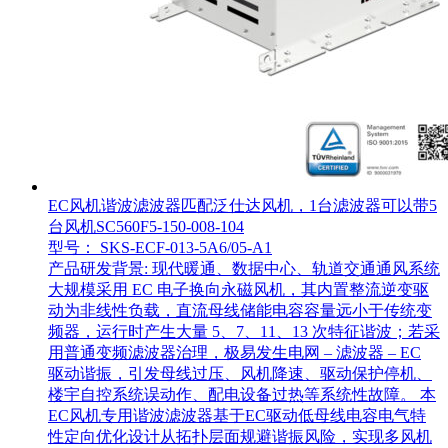
EC风机谐波滤波器匹配泛仕达风机，1台滤波器可以带5
台风机SC560F5-150-008-104
型号： SKS-ECF-013-5A6/05-A1
产品研发背景: 现代暖通、数据中心、轨道交通通风系统
大规模采用 EC 电子换向永磁风机，其内置整流逆变驱
动为非线性负载，直流母线储能电容容量远小于传统变
频器，运行时产生大量 5、7、11、13 次特征谐波；若采
用普通变频滤波器治理，极易发生电网 – 滤波器 – EC
驱动谐振，引发母线过压、风机降速、驱动保护停机、
楼宇自控系统误动作、配电设备过热等系统性故障。 本
EC风机专用谐波滤波器基于EC驱动低母线电容电气特
性定向优化设计从拓扑层面规避谐振风险，实现多风机