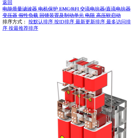
返回
电能质量滤波器
电机保护
EMC/RFI
交流电抗器/直流电抗器
变压器
假性负载
回馈装置及制动单元
电阻
高压软启动
排序方式：
按默认排序
按ID排序
最新更新排序
最多访问排
序
按最推荐排序