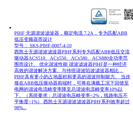
PIHF 无源谐波滤波器，额定电流 7.2A，专为匹配ABB
低压变频器而设计
型号： SKS-PIHF-0007-4-10
西凯士无源谐波滤波器PIHF系列专为匹配ABB低压交流
驱动器ACS510、ACx550、ACx580、ACS880全功率范
围而设计。 优化谐波性能 谐波滤波器PIHF是一种经济
高效的谐波解决方案。与传统谐波陷波滤波器相比，
PIHF具有更小的占地面积和更高的谐波抑制能力。 当连
接在ABB低压驱动器前端时，可将在满载工况下回馈至
电网的谐波电流畸变率降至总谐波电流畸变率10%以
下。（系统要求：总谐波电压畸变率<2%，线路电压不
平衡度<1%） 西凯士无源谐波滤波器PIHF系列效率超过
98%...