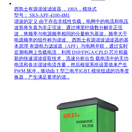
西凯士有源谐波滤波器 ，100A，模块式
型号： SKS-APF-4100-4M1
谐波的定义 由于存在非线性负载，电网中的电流和电压
波形将失真为非正弦波。通过傅里叶级数分解非正弦
波，将频率与电源频率相同的分量称为基波。频率大于
电源频率的组件称为谐波。 西凯士有源谐波滤波器的基
本原理 有源电力滤波器（APF）与电网并联，通过实时
监测电网上负载电流，利用 DSP/FPGA/CPLD 芯片和最
新的快速谐波提取技术，迅速分析出负 载电流中的无功
电流和各次谐波电流含量，然后根据系统设置值来产生
PWM 脉冲，驱动由 T 型三电平IGBT 模块组成的功率变
换器，产生满足要求的谐...