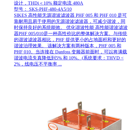
设计，THDi＜10% 额定电流 480A
型号： SKS-PHF-480-4A5/10
SIKES 高性能无源谐波滤波器 PHF 005 和 PHF 010 是可
靠耐用且易于使用的无源谐波滤波器，可减少谐波，同
时保持良好的系统能效。 优化谐波性能 高性能谐波滤波
器PHF 005/010是一种高性价比的整体解决方案。与传统
的谐波滤波器相比，PHF 提供更小的占地面积和更好的
谐波治理效果。 该解决方案有两种版本，PHF 005 和
PHF 010。当连接在 Danfoss 变频器前面时，可以将满载
谐波电流失真降低到5% 和 10%。(系统要求：THVD <
2%，线电压不平衡率 ...