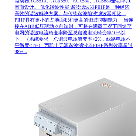
驱动器ACS510、ACx550、ACx580、ACS880全功率范
围而设计。 优化谐波性能 谐波滤波器PIHF是一种经济
高效的谐波解决方案。与传统谐波陷波滤波器相比，
PIHF具有更小的占地面积和更高的谐波抑制能力。 当连
接在ABB低压驱动器前端时，可将在满载工况下回馈至
电网的谐波电流畸变率降至总谐波电流畸变率10%以
下。（系统要求：总谐波电压畸变率<2%，线路电压不
平衡度<1%） 西凯士无源谐波滤波器PIHF系列效率超过
98%...