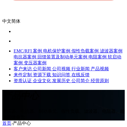
中文简体
EMC/RFI 案例
电机保护案例
假性负载案例
滤波器案例
电抗器案例
回馈装置及制动单元案例
电阻案例
软启动
案例
变压器案例
客户来访
公司新闻
公司视频
行业新闻
产品视频
来件定制
资源下载
知识问答
在线反馈
资质认证
企业文化
发展历史
公司简介
经营原则
产品中心
变压器、电抗器、制动单元、假性负载、滤波器、电阻器、能
量回馈单元
首页
›
产品中心