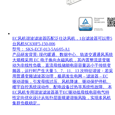
EC风机谐波滤波器匹配泛仕达风机，1台滤波器可以带5
台风机SC630F5-150-006
型号： SKS-ECF-013-5A6/05-A1
产品研发背景: 现代暖通、数据中心、轨道交通通风系统
大规模采用 EC 电子换向永磁风机，其内置整流逆变驱
动为非线性负载，直流母线储能电容容量远小于传统变
频器，运行时产生大量 5、7、11、13 次特征谐波；若采
用普通变频滤波器治理，极易发生电网 – 滤波器 – EC
驱动谐振，引发母线过压、风机降速、驱动保护停机、
楼宇自控系统误动作、配电设备过热等系统性故障。 本
EC风机专用谐波滤波器基于EC驱动低母线电容电气特
性定向优化设计从拓扑层面规避谐振风险，实现多风机
集群负载稳定...