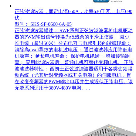
正弦波滤波器，额定电流660A，功率630千瓦，电压690
伏。
型号： SKS-SF-0660-6A-05
正弦波滤波器描述： SWF系列正弦波滤波器将电机驱动
器的PWM输出信号转换为低残余的平滑正弦波； 减少
长电缆（超过50米）分布电容与电感引起的谐振现象；
消除高dv/dt导致的电机过电压； 通过滤波器应用降低电
机噪声； 延长电机寿命； 保护电机绝缘； 增加传输距
离； 应用此滤波器后，普通电机可替代变频电机。 正弦
波滤波器特性： 西凯士正弦波滤波器适用于各类变频驱
动系统（尤其针对变频器或开关电源）的伺服电机，旨
在改变变频器的PWM输出电压并生成近似正弦电压。该
无源系列适用于380V-480V电网。...