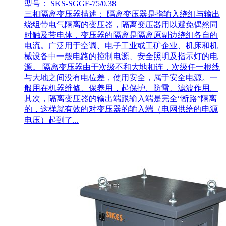
型号： SKS-SGGF-75/0.38
三相隔离变压器描述： 隔离变压器是指输入绕组与输出
绕组带电气隔离的变压器，隔离变压器用以避免偶然同
时触及带电体，变压器的隔离是隔离原副边绕组各自的
电流。广泛用于空调、电子工业或工矿企业、机床和机
械设备中一般电路的控制电源、安全照明及指示灯的电
源。 隔离变压器由于次级不和大地相连，次级任一根线
与大地之间没有电位差，使用安全，属于安全电源。一
般用在机器维修、保养用，起保护、防雷、滤波作用。
其次，隔离变压器的输出端跟输入端是完全“断路”隔离
的，这样就有效的对变压器的输入端（电网供给的电源
电压）起到了...