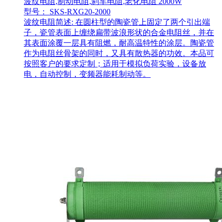
波纹电阻,制动电阻,刹车电阻,老化电阻 2000W
型号： SKS-RXG20-2000
波纹电阻简述: 在圆柱型的陶瓷管上固定了两个引出端
子，瓷管表面上缠绕扁带波浪形状的合金电阻丝，并在
其表面涂覆一层具有阻燃，耐高温特性的涂层。陶瓷管
作为电阻丝骨架的同时，又具有散热器的功效。本品可
按照客户的要求定制；适用于模拟负荷实验，设备放
电，自动控制，变频器能耗制动等。