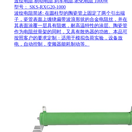
波纹电阻,制动电阻,刹车电阻,老化电阻 1000W
型号： SKS-RXG20-1000
波纹电阻简述: 在圆柱型的陶瓷管上固定了两个引出端
子，瓷管表面上缠绕扁带波浪形状的合金电阻丝，并在
其表面涂覆一层具有阻燃，耐高温特性的涂层。陶瓷管
作为电阻丝骨架的同时，又具有散热器的功效。本品可
按照客户的要求定制；适用于模拟负荷实验，设备放
电，自动控制，变频器能耗制动等。