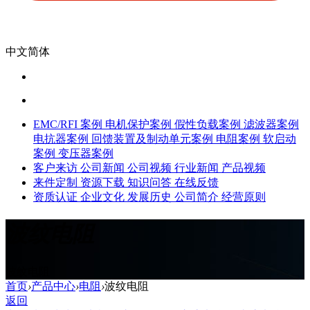
中文简体
EMC/RFI 案例
电机保护案例
假性负载案例
滤波器案例
电抗器案例
回馈装置及制动单元案例
电阻案例
软启动
案例
变压器案例
客户来访
公司新闻
公司视频
行业新闻
产品视频
来件定制
资源下载
知识问答
在线反馈
资质认证
企业文化
发展历史
公司简介
经营原则
波纹电阻
波纹电阻
首页
›
产品中心
›
电阻
›
波纹电阻
返回