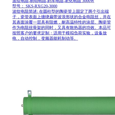
波纹电阻,制动电阻,刹车电阻,老化电阻 3000W
型号： SKS-RXG20-3000
波纹电阻简述: 在圆柱型的陶瓷管上固定了两个引出端
子，瓷管表面上缠绕扁带波浪形状的合金电阻丝，并在
其表面涂覆一层具有阻燃，耐高温特性的涂层。陶瓷管
作为电阻丝骨架的同时，又具有散热器的功效。本品可
按照客户的要求定制；适用于模拟负荷实验，设备放
电，自动控制，变频器能耗制动等。