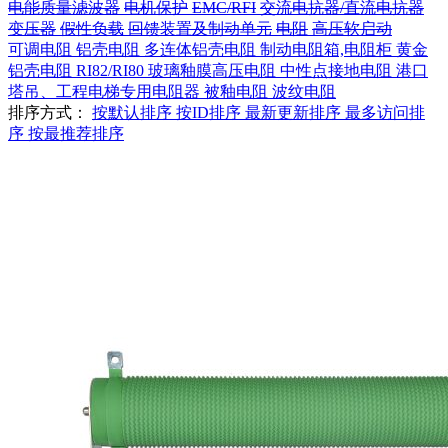
电能质量滤波器
电机保护
EMC/RFI
交流电抗器/直流电抗器
变压器
假性负载
回馈装置及制动单元
电阻
高压软启动
可调电阻
铝壳电阻
多连体铝壳电阻
制动电阻箱,电阻柜
黄金
铝壳电阻
RI82/RI80 玻璃釉膜高压电阻
中性点接地电阻
港口
塔吊、工程电梯专用电阻器
被釉电阻
波纹电阻
排序方式：
按默认排序
按ID排序
最新更新排序
最多访问排
序
按最推荐排序