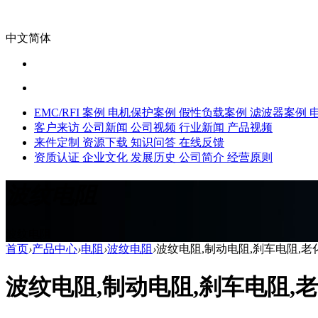
中文简体
EMC/RFI 案例
电机保护案例
假性负载案例
滤波器案例
客户来访
公司新闻
公司视频
行业新闻
产品视频
来件定制
资源下载
知识问答
在线反馈
资质认证
企业文化
发展历史
公司简介
经营原则
波纹电阻
波纹电阻
首页
›
产品中心
›
电阻
›
波纹电阻
›
波纹电阻,制动电阻,刹车电阻,老化
波纹电阻,制动电阻,刹车电阻,老化