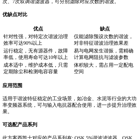
次、7次双调谐滤波器，可分别滤除对应次数的谐波。
优缺点对比
优点
缺点
针对性强，对特定次谐波治理
仅能滤除预设次数的谐波，
效率可达90%以上
对非特征谐波治理效果差
运行稳定，无有源器件，故障
易与电网发生谐振，需精确
率低，使用寿命可达10年以上
计算电网阻抗与滤波参数
成本适中，维护成本低，只需
体积较大，需占用一定配电
定期除尘和检测电容容量
空间
应用范围
适用于谐波特征稳定的工业场景，如冶金、水泥等行业的大功
率变频器系统，可与输入电抗器配合使用，进一步提升治理效
果。
可选配产品系列
此方案西凯士对应的产品系列有: OSK 5%谐波滤波器，OSK