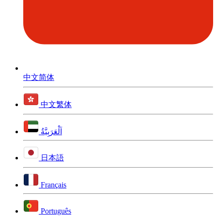
中文简体
中文繁体
اَلْعَرَبِيَّةُ
日本語
Français
Português