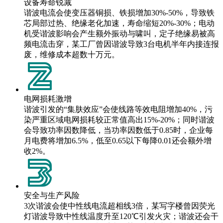
设备寿命锐减
谐波电流会使变压器铜损、铁损增加30%-50%，导致铁
芯局部过热、绝缘老化加速，寿命缩短20%-30%；电动
机受谐波影响会产生额外振动与啸叫，定子绝缘易被高
频电流击穿，某工厂曾因谐波导致3台电机半年内接连报
废，维修成本超数十万元。
电网损耗激增
谐波引发的“集肤效应”会使线路等效电阻增加40%，污
染严重区域电网损耗较正常值高出15%-20%；同时谐波
会导致功率因数降低，当功率因数低于0.85时，企业每
月电费将增加6.5%，低至0.65以下每降0.01还会额外增
收2%。
安全与生产风险
3次谐波会使中性线电流超相线3倍，某写字楼曾因荧光
灯谐波导致中性线温度升至120℃引发火灾；谐波还会干