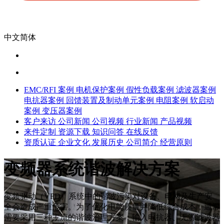
中文简体
EMC/RFI 案例
电机保护案例
假性负载案例
滤波器案例
电抗器案例
回馈装置及制动单元案例
电阻案例
软启动
案例
变压器案例
客户来访
公司新闻
公司视频
行业新闻
产品视频
来件定制
资源下载
知识问答
在线反馈
资质认证
企业文化
发展历史
公司简介
经营原则
变频器系统谐波解决方案
变频驱动（VFD）系统中的谐波污染对设备、电网及生产安
全会造成严重危害。为了优化电能质量并降低综合成本，通常
需要采用三种主流的谐波治理方案：输入电抗器、无源滤波器