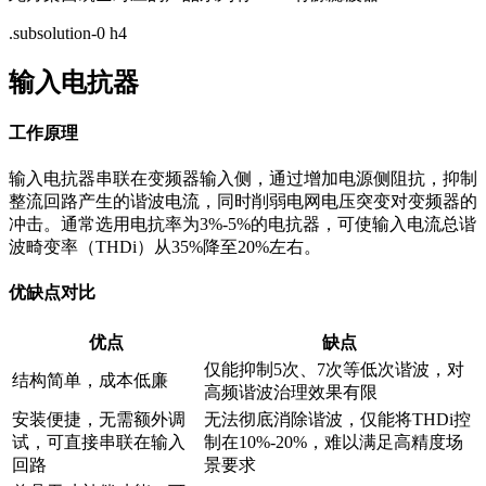
.subsolution-0 h4
输入电抗器
工作原理
输入电抗器串联在变频器输入侧，通过增加电源侧阻抗，抑制
整流回路产生的谐波电流，同时削弱电网电压突变对变频器的
冲击。通常选用电抗率为3%-5%的电抗器，可使输入电流总谐
波畸变率（THDi）从35%降至20%左右。
优缺点对比
优点
缺点
仅能抑制5次、7次等低次谐波，对
结构简单，成本低廉
高频谐波治理效果有限
安装便捷，无需额外调
无法彻底消除谐波，仅能将THDi控
试，可直接串联在输入
制在10%-20%，难以满足高精度场
回路
景要求