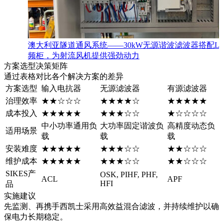
澳大利亚隧道通风系统——30kW无源谐波滤波器搭配Len
频柜，为射流风机提供强劲动力
方案选型决策矩阵
通过表格对比各个解决方案的差异
方案选型
输入电抗器
无源滤波器
有源滤波器
治理效率
★★☆☆☆
★★★★☆
★★★★★
成本投入
★★★★★
★★★☆☆
★☆☆☆☆
中小功率通用负
大功率固定谐波负
高精度动态负
适用场景
载
载
载
安装难度
★★★★★
★★★☆☆
★★☆☆☆
维护成本
★★★★★
★★★☆☆
★★☆☆☆
SIKES产
OSK, PIHF, PHF,
ACL
APF
HFI
品
实施建议
先监测、再携手西凯士采用高效益混合滤波，并持续维护以确
保电力长期稳定。