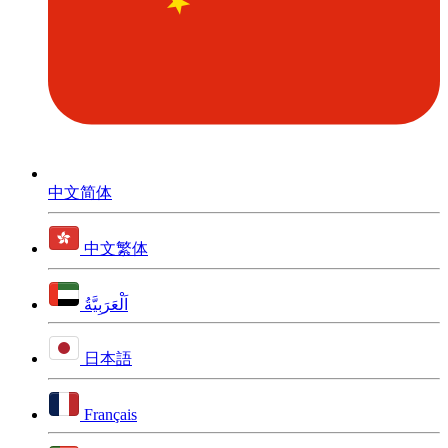
中文简体
中文繁体
اَلْعَرَبِيَّةُ
日本語
Français