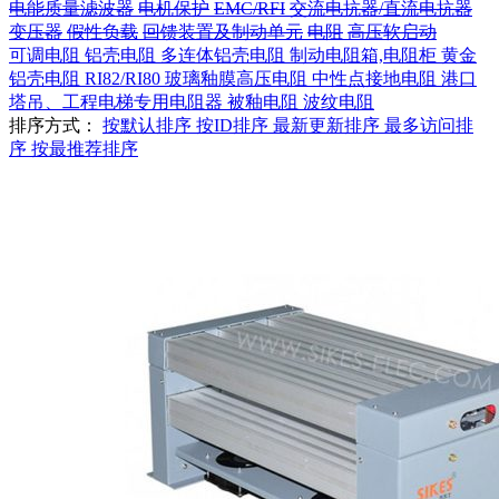
电能质量滤波器
电机保护
EMC/RFI
交流电抗器/直流电抗器
变压器
假性负载
回馈装置及制动单元
电阻
高压软启动
可调电阻
铝壳电阻
多连体铝壳电阻
制动电阻箱,电阻柜
黄金
铝壳电阻
RI82/RI80 玻璃釉膜高压电阻
中性点接地电阻
港口
塔吊、工程电梯专用电阻器
被釉电阻
波纹电阻
排序方式：
按默认排序
按ID排序
最新更新排序
最多访问排
序
按最推荐排序