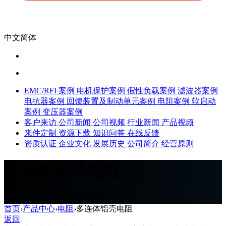
中文简体
EMC/RFI 案例
电机保护案例
假性负载案例
滤波器案例
电抗器案例
回馈装置及制动单元案例
电阻案例
软启动
案例
变压器案例
客户来访
公司新闻
公司视频
行业新闻
产品视频
来件定制
资源下载
知识问答
在线反馈
资质认证
企业文化
发展历史
公司简介
经营原则
多连体铝壳电阻
多连体铝壳电阻,铝壳电阻箱
首页
›
产品中心
›
电阻
›
多连体铝壳电阻
返回