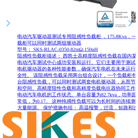
电动汽车驱动器测试专用阻感性负载柜 ，175.8Kva，一
载柜可以同时测试两组驱动器
型号： SKS-RLAC-0350-82mΩ-150uH
阻感性负载柜描述： 西凯士高精度阻感性负载在国内某
电动汽车测试中心成功安装和运行。它们主要用于测试
电机驱动器的各种性能参数，确保汽车电机在未来运行
全性。 该阻感性负载采用两台组合设计，一个负载柜包
台阻感性负载，可以同时测试两套电机驱动器，从而节
和空间。高精度阻性负载和高精度负载电抗器协同工作
电动汽车电机的工作状态。单台容量为82.7kva，功率因
常低，为0.17。 这种纯感性负载可以为长时间的连续测
大量能源。 保护措施包括： 高温报警，过流，短路和