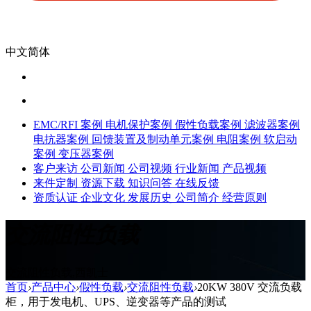
中文简体
EMC/RFI 案例
电机保护案例
假性负载案例
滤波器案例
电抗器案例
回馈装置及制动单元案例
电阻案例
软启动
案例
变压器案例
客户来访
公司新闻
公司视频
行业新闻
产品视频
来件定制
资源下载
知识问答
在线反馈
资质认证
企业文化
发展历史
公司简介
经营原则
交流阻性负载
交流阻性负载,西凯士
首页
›
产品中心
›
假性负载
›
交流阻性负载
›
20KW 380V 交流负载
柜，用于发电机、UPS、逆变器等产品的测试