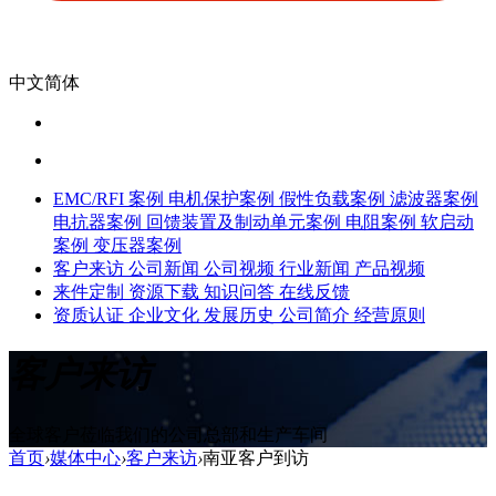
中文简体
EMC/RFI 案例
电机保护案例
假性负载案例
滤波器案例
电抗器案例
回馈装置及制动单元案例
电阻案例
软启动
案例
变压器案例
客户来访
公司新闻
公司视频
行业新闻
产品视频
来件定制
资源下载
知识问答
在线反馈
资质认证
企业文化
发展历史
公司简介
经营原则
客户来访
全球客户莅临我们的公司总部和生产车间
首页
›
媒体中心
›
客户来访
›
南亚客户到访