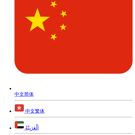
中文简体
中文繁体
اَلْعَرَبِيَّةُ