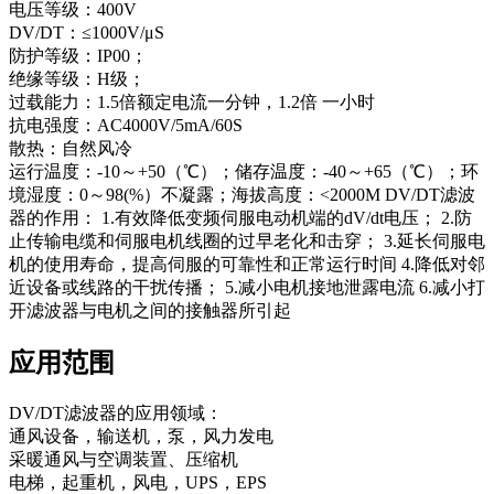
电压等级：400V
DV/DT：≤1000V/μS
防护等级：IP00；
绝缘等级：H级；
过载能力：1.5倍额定电流一分钟，1.2倍 一小时
抗电强度：AC4000V/5mA/60S
散热：自然风冷
运行温度：-10～+50（℃）；储存温度：-40～+65（℃）；环
境湿度：0～98(%）不凝露；海拔高度：<2000M DV/DT滤波
器的作用： 1.有效降低变频伺服电动机端的dV/dt电压； 2.防
止传输电缆和伺服电机线圈的过早老化和击穿； 3.延长伺服电
机的使用寿命，提高伺服的可靠性和正常运行时间 4.降低对邻
近设备或线路的干扰传播； 5.减小电机接地泄露电流 6.减小打
开滤波器与电机之间的接触器所引起
应用范围
DV/DT滤波器的应用领域：
通风设备，输送机，泵，风力发电
采暖通风与空调装置、压缩机
电梯，起重机，风电，UPS，EPS