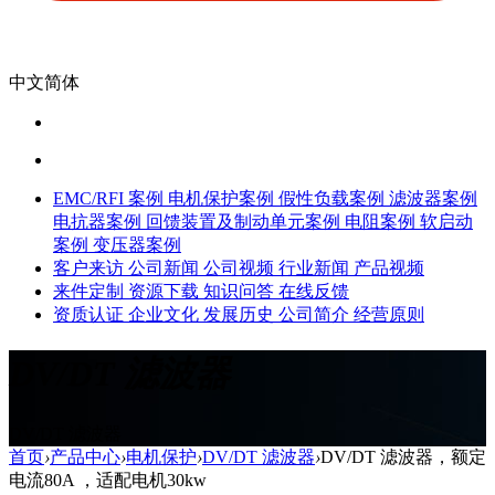
中文简体
EMC/RFI 案例
电机保护案例
假性负载案例
滤波器案例
电抗器案例
回馈装置及制动单元案例
电阻案例
软启动
案例
变压器案例
客户来访
公司新闻
公司视频
行业新闻
产品视频
来件定制
资源下载
知识问答
在线反馈
资质认证
企业文化
发展历史
公司简介
经营原则
DV/DT 滤波器
DV/DT 滤波器
首页
›
产品中心
›
电机保护
›
DV/DT 滤波器
›
DV/DT 滤波器，额定
电流80A ，适配电机30kw