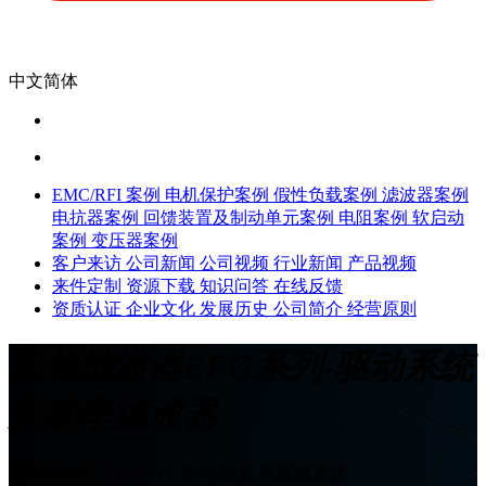
中文简体
EMC/RFI 案例
电机保护案例
假性负载案例
滤波器案例
电抗器案例
回馈装置及制动单元案例
电阻案例
软启动
案例
变压器案例
客户来访
公司新闻
公司视频
行业新闻
产品视频
来件定制
资源下载
知识问答
在线反馈
资质认证
企业文化
发展历史
公司简介
经营原则
三相滤波器EFG系列-驱动系统
大功率滤波器
三相滤波器, EFG系列, 驱动系统, 高低频衰减