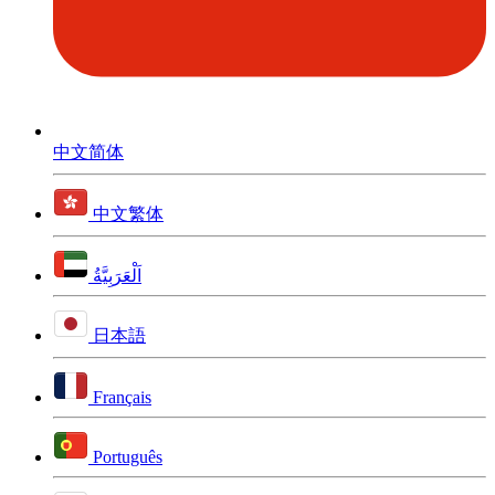
中文简体
中文繁体
اَلْعَرَبِيَّةُ
日本語
Français
Português