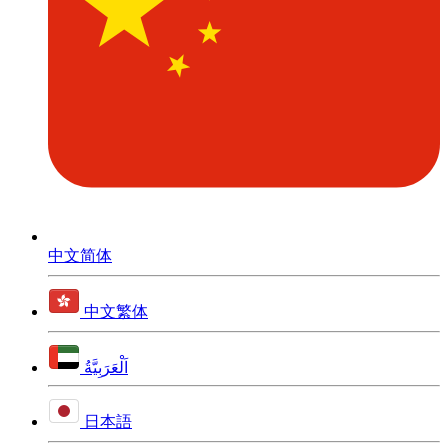
中文简体
中文繁体
اَلْعَرَبِيَّةُ
日本語