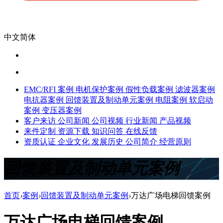
中文简体
EMC/RFI 案例
电机保护案例
假性负载案例
滤波器案例
电抗器案例
回馈装置及制动单元案例
电阻案例
软启动
案例
变压器案例
客户来访
公司新闻
公司视频
行业新闻
产品视频
来件定制
资源下载
知识问答
在线反馈
资质认证
企业文化
发展历史
公司简介
经营原则
回馈装置及制动单元案例
首页
›
案例
›
回馈装置及制动单元案例
›
万达广场电梯回馈案例
万达广场电梯回馈案例