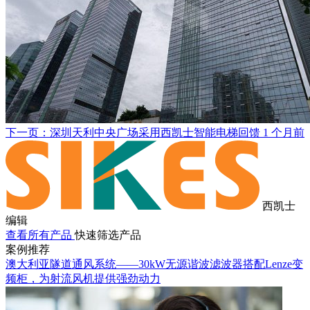
下一页：深圳天利中央广场采用西凯士智能电梯回馈
1 个月前
西凯士
编辑
查看所有产品
快速筛选产品
案例推荐
澳大利亚隧道通风系统——30kW无源谐波滤波器搭配Lenze变
频柜，为射流风机提供强劲动力