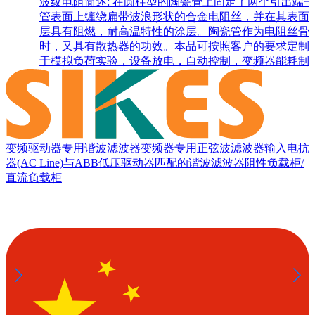
波纹电阻简述: 在圆柱型的陶瓷管上固定了两个引出端
管表面上缠绕扁带波浪形状的合金电阻丝，并在其表面
层具有阻燃，耐高温特性的涂层。陶瓷管作为电阻丝骨
时，又具有散热器的功效。本品可按照客户的要求定制
于模拟负荷实验，设备放电，自动控制，变频器能耗制
变频驱动器专用谐波滤波器
变频器专用正弦波滤波器
输入电抗
器(AC Line)
与ABB低压驱动器匹配的谐波滤波器
阻性负载柜/
直流负载柜