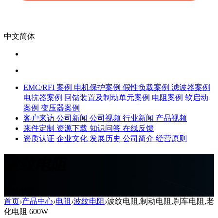
中文简体
EMC/RFI 案例
电机保护案例
假性负载案例
滤波器案例
电抗器案例
回馈装置及制动单元案例
电阻案例
软启动
案例
变压器案例
客户来访
公司新闻
公司视频
行业新闻
产品视频
来件定制
资源下载
知识问答
在线反馈
资质认证
企业文化
发展历史
公司简介
经营原则
波纹电阻
波纹电阻
首页
›
产品中心
›
电阻
›
波纹电阻
›
波纹电阻,制动电阻,刹车电阻,老
化电阻 600W