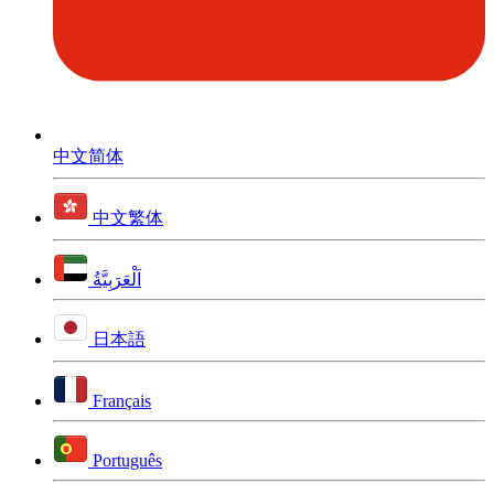
中文简体
中文繁体
اَلْعَرَبِيَّةُ
日本語
Français
Português